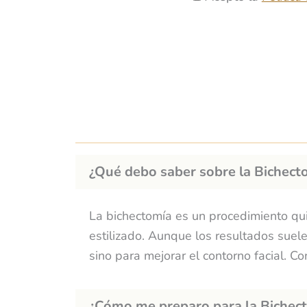
j
c
a
e
e
m
p
i
t
e
a
n
c
t
i
o
o
t
¿Qué debo saber sobre la Bichecto
n
e
i
La bichectomía es un procedimiento qu
n
estilizado. Aunque los resultados sue
t
sino para mejorar el contorno facial. Co
e
r
e
¿Cómo me preparo para la Bichec