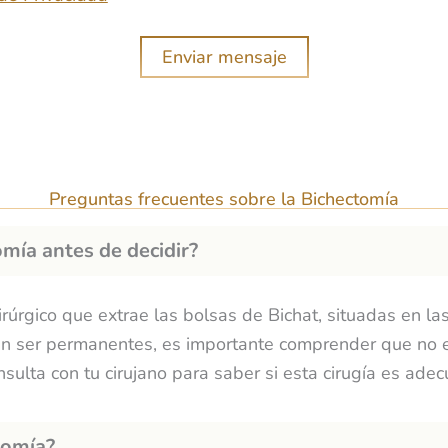
t
r
Enviar mensaje
ó
n
i
c
o
Preguntas frecuentes sobre la Bichectomía
mía antes de decidir?
irúrgico que
extrae las bolsas de Bichat
, situadas en la
len ser permanentes, es importante comprender que no e
nsulta con tu cirujano para saber si esta cirugía es adec
tomía?