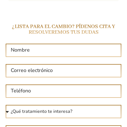
¿LISTA PARA EL CAMBIO? PÍDENOS CITA Y
RESOLVEREMOS TUS DUDAS
N
o
m
C
b
o
r
r
e
T
r
e
e
l
o
¿
é
e
Q
f
l
u
o
e