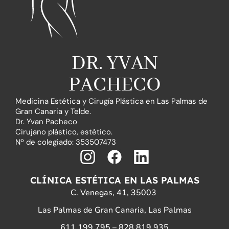
e
r
e
s
a
DR. YVAN
?
PACHECO
Medicina Estética y Cirugía Plástica en Las Palmas de
Gran Canaria y Telde.
Dr. Yvan Pacheco
Cirujano plástico, estético.
Nº de colegiado: 353507473
I
F
L
n
a
i
CLÍNICA ESTÉTICA EN LAS PALMAS
s
c
n
C. Venegas, 41, 35003
t
e
k
Las Palmas de Gran Canaria, Las Palmas
a
b
e
611 199 795
–
828 819 935