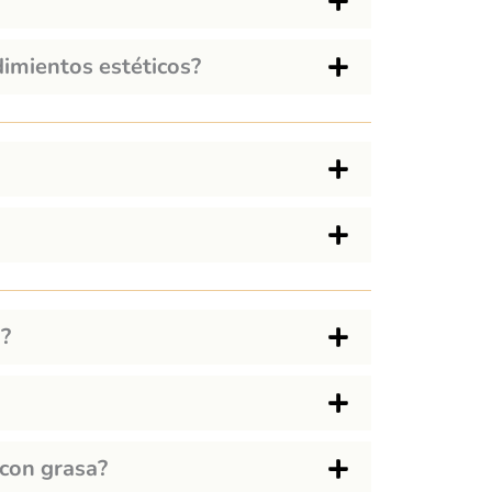
imientos estéticos?
a?
 con grasa?