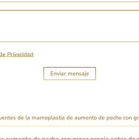
e
f
o
o
e
n
l
o
e
c
 de Privacidad
t
r
Enviar mensaje
ó
n
i
c
o
uentes de la mamoplastia de aumento de pecho con gras