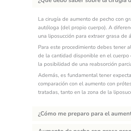
¿Qué debo saber sobre la cirugía 
i
n
La cirugía de aumento de pecho con gra
t
autóloga (del propio cuerpo). A diferen
e
una liposucción para extraer grasa de 
r
Para este procedimiento debes tener al
e
de la cantidad disponible en el cuerpo d
s
la posibilidad de una reabsorción parci
a
?
Además, es fundamental tener expectati
comparación con el aumento con prótesi
tratadas, tanto en la zona de la liposu
¿Cómo me preparo para el aument