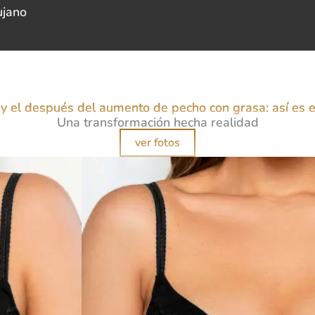
ujano
 y el después del aumento de pecho con grasa: así es 
Una transformación hecha realidad
ver fotos