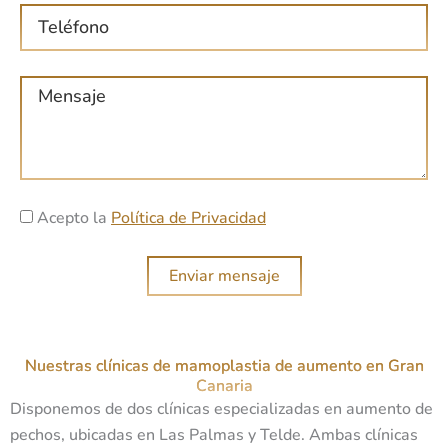
e
T
r
e
e
l
o
M
é
e
e
f
l
n
o
e
s
n
c
a
o
t
A
j
Acepto la
Política de Privacidad
r
c
e
ó
e
Enviar mensaje
n
p
i
t
c
a
o
Nuestras clínicas de mamoplastia de aumento en Gran
c
Canaria
i
Disponemos de dos clínicas especializadas en aumento de
o
pechos, ubicadas en Las Palmas y Telde. Ambas clínicas