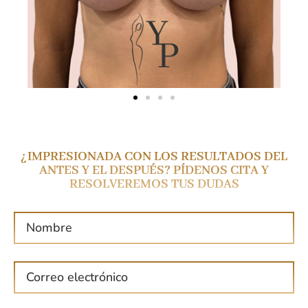
¿IMPRESIONADA CON LOS RESULTADOS DEL
ANTES Y EL DESPUÉS? PÍDENOS CITA Y
RESOLVEREMOS TUS DUDAS
N
o
m
C
b
o
r
r