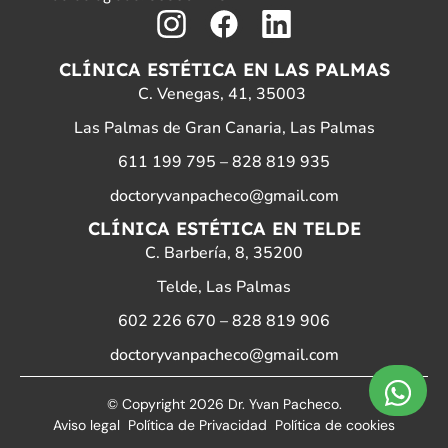
I
F
L
n
a
i
CLÍNICA ESTÉTICA EN LAS PALMAS
s
c
n
C. Venegas, 41, 35003
t
e
k
Las Palmas de Gran Canaria, Las Palmas
a
b
e
611 199 795
–
828 819 935
g
o
d
doctoryvanpacheco@gmail.com
r
o
i
CLÍNICA ESTÉTICA EN TELDE
a
k
n
C. Barbería, 8, 35200
m
Telde, Las Palmas
602 226 670
–
828 819 906
doctoryvanpacheco@gmail.com
© Copyright 2026 Dr. Yvan Pacheco.
Aviso legal
Política de Privacidad
Política de cookies