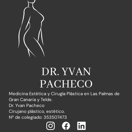
DR. YVAN
PACHECO
Medicina Estética y Cirugía Plástica en Las Palmas de
Gran Canaria y Telde.
Dr. Yvan Pacheco
Cirujano plástico, estético.
Nº de colegiado: 353507473
I
F
L