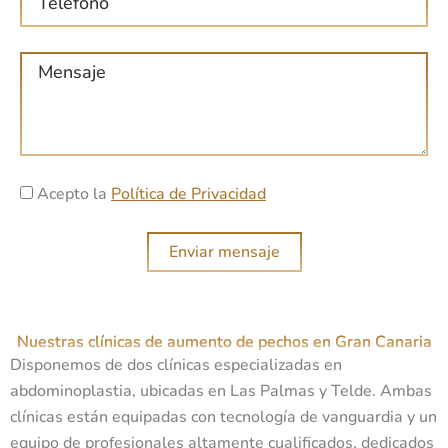
e
e
l
o
M
é
e
e
f
l
n
o
e
s
n
c
a
o
t
A
j
Acepto la
Política de Privacidad
r
c
e
ó
e
Enviar mensaje
n
p
i
t
c
a
o
Nuestras clínicas de aumento de pechos en Gran Canaria
c
Disponemos de dos clínicas especializadas en
i
abdominoplastia, ubicadas en Las Palmas y Telde. Ambas
o
clínicas están equipadas con tecnología de vanguardia y un
n
equipo de profesionales altamente cualificados, dedicados