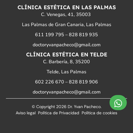
n
a
i
CLÍNICA ESTÉTICA EN LAS PALMAS
s
c
n
C. Venegas, 41, 35003
t
e
k
Las Palmas de Gran Canaria, Las Palmas
a
b
e
611 199 795
–
828 819 935
g
o
d
doctoryvanpacheco@gmail.com
r
o
i
CLÍNICA ESTÉTICA EN TELDE
a
k
n
C. Barbería, 8, 35200
m
Telde, Las Palmas
602 226 670
–
828 819 906
doctoryvanpacheco@gmail.com
© Copyright 2026 Dr. Yvan Pacheco.
Aviso legal
Política de Privacidad
Política de cookies