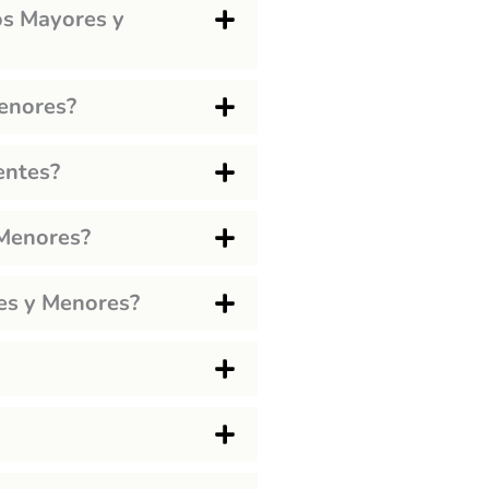
ios Mayores y
Menores?
entes?
 Menores?
es y Menores?