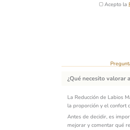
a
A
Acepto la
t
j
c
a
e
e
m
p
i
t
e
a
n
c
t
i
o
Pregunt
o
t
¿Qué necesito valorar
n
e
i
La Reducción de Labios Ma
n
la proporción y el confort 
t
e
Antes de decidir, es impor
r
mejorar y comentar qué re