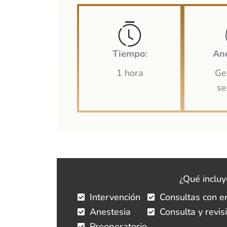
Tiempo:
Ane
1 hora
Ge
se
¿Qué incluy
Intervención
Consultas con e
Anestesia
Consulta y revis
Preoperatorio