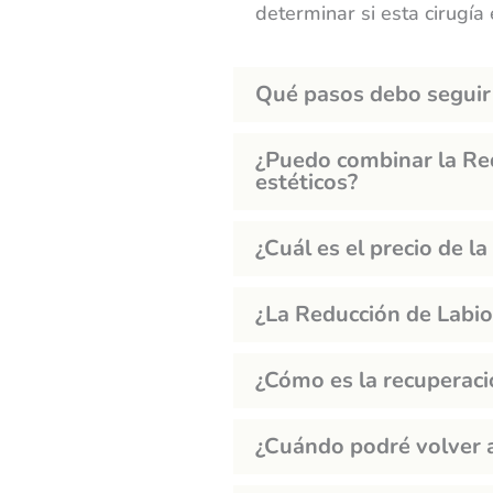
e
determinar si esta cirugí
s
a
Qué pasos debo seguir
?
¿Puedo combinar la Re
estéticos?
¿Cuál es el precio de 
¿La Reducción de Labio
¿Cómo es la recuperac
¿Cuándo podré volver a