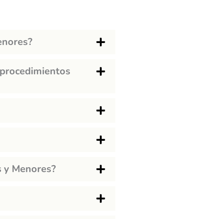
enores?
 procedimientos
s y Menores?