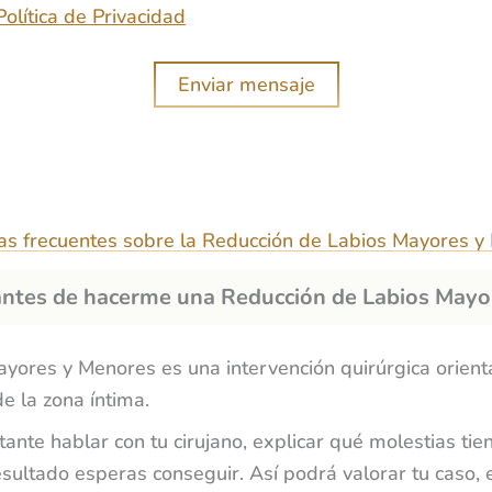
c
Política de Privacidad
t
r
Enviar mensaje
ó
n
i
c
o
as frecuentes sobre la Reducción de Labios Mayores y
 antes de hacerme una Reducción de Labios May
yores y Menores es una intervención quirúrgica orient
de la zona íntima.
tante hablar con tu cirujano, explicar qué molestias tie
sultado esperas conseguir. Así podrá valorar tu caso, 