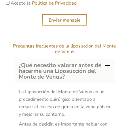
n
A
j
Acepto la
Política de Privacidad
a
i
c
e
m
c
e
i
Enviar mensaje
o
p
e
t
n
a
t
Preguntas frecuentes de la liposucción del Monte
c
o
de Venus
i
t
o
¿Qué necesito valorar antes de
e
n
hacerme una Liposucción del
i
Monte de Venus?
n
t
La Liposucción del Monte de Venus es un
e
procedimiento quirúrgico orientado a
r
reducir el exceso de grasa en la zona púbica
e
y mejorar su contorno.
s
Antes de decidir, es importante hablar con
a