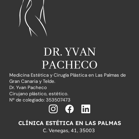
DR. YVAN
PACHECO
Medicina Estética y Cirugía Plástica en Las Palmas de
Gran Canaria y Telde.
Dr. Yvan Pacheco
Cirujano plástico, estético.
Nº de colegiado: 353507473
I
F
L
n
a
i
CLÍNICA ESTÉTICA EN LAS PALMAS
s
c
n
C. Venegas, 41, 35003
t
e
k