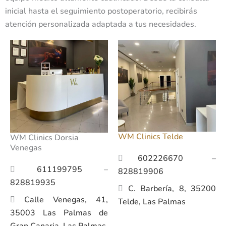
inicial hasta el seguimiento postoperatorio, recibirás
atención personalizada adaptada a tus necesidades.
WM Clinics Telde
WM Clinics Dorsia
Venegas
602226670
–
611199795
–
828819906
828819935
C. Barbería, 8, 35200
Calle Venegas, 41,
Telde, Las Palmas
35003 Las Palmas de
Gran Canaria, Las Palmas