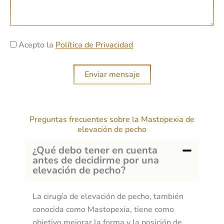
t
n
r
r
s
a
ó
a
t
n
A
j
Acepto la
Política de Privacidad
a
i
c
e
m
c
e
i
Enviar mensaje
o
p
e
t
n
a
t
Preguntas frecuentes sobre la Mastopexia de
c
o
elevación de pecho
i
t
o
¿Qué debo tener en cuenta
e
antes de decidirme por una
n
i
elevación de pecho?
n
t
La cirugía de elevación de pecho, también
e
conocida como Mastopexia, tiene como
r
objetivo mejorar la forma y la posición de