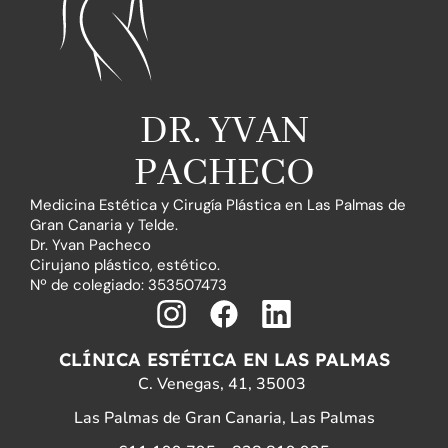
DR. YVAN
PACHECO
Medicina Estética y Cirugía Plástica en Las Palmas de
Gran Canaria y Telde.
Dr. Yvan Pacheco
Cirujano plástico, estético.
Nº de colegiado: 353507473
I
F
L
n
a
i
CLÍNICA ESTÉTICA EN LAS PALMAS
s
c
n
C. Venegas, 41, 35003
t
e
k
Las Palmas de Gran Canaria, Las Palmas
a
b
e